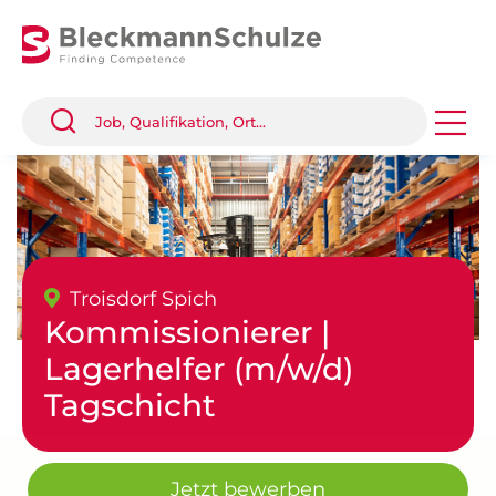
Troisdorf Spich
Kommissionierer |
Lagerhelfer (m/w/d)
Tagschicht
Jetzt bewerben