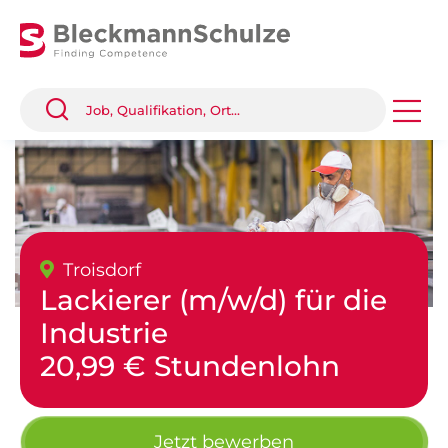
Troisdorf
Lackierer (m/w/d) für die
Industrie
20,99 € Stundenlohn
Jetzt bewerben