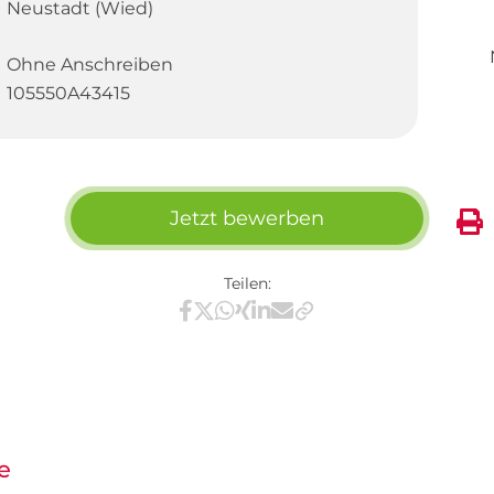
Neustadt (Wied)
Ohne Anschreiben
105550A43415
Jetzt bewerben
Teilen:
Teilen via Facebook
Teilen via X / Twitter
Teilen via WhatsApp
Teilen via Xing
Teilen via LinkedIn
Teilen via E-Mail
e