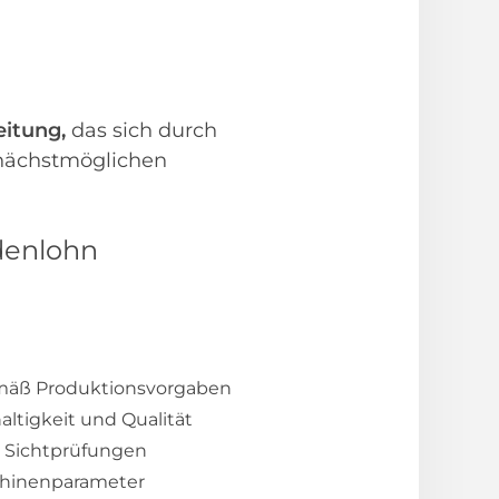
itung,
das sich durch
 nächstmöglichen
denlohn
mäß Produktionsvorgaben
ltigkeit und Qualität
e Sichtprüfungen
chinenparameter