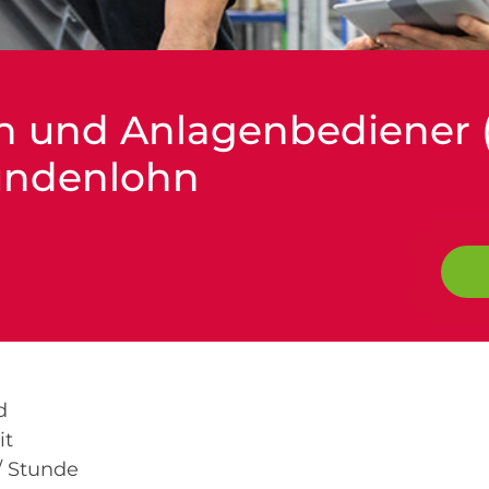
n und Anlagenbediener 
undenlohn
d
it
/ Stunde