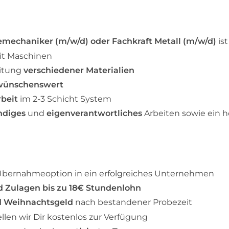
emechaniker (m/w/d) oder Fachkraft Metall (m/w/d)
ist
t Maschinen
eitung
verschiedener Materialien
wünschenswert
rbeit
im 2-3 Schicht System
ändiges
und
eigenverantwortliches
Arbeiten sowie ein 
t Übernahmeoption in ein erfolgreiches Unternehmen
 Zulagen bis zu 18€ Stundenlohn
d Weihnachtsgeld
nach bestandener Probezeit
llen wir Dir kostenlos zur Verfügung