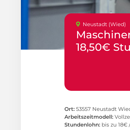
Neustadt (Wied)
Maschine
18,50€ St
Ort:
53557 Neustadt Wie
Arbeitszeitmodell:
Vollze
Stundenlohn:
bis zu 18€ 