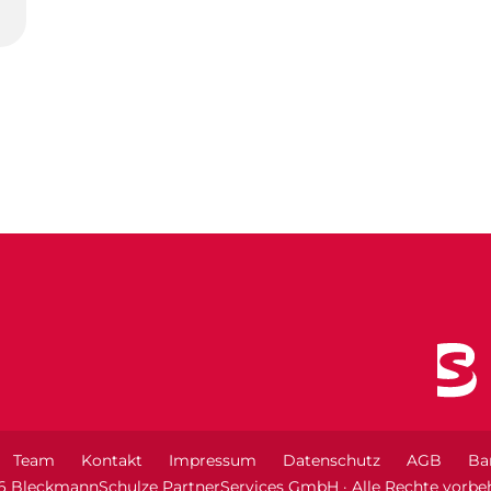
Team
Kontakt
Impressum
Datenschutz
AGB
Bar
6 BleckmannSchulze PartnerServices GmbH · Alle Rechte vorbeh