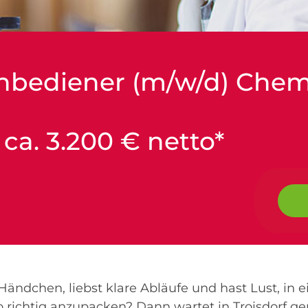
nbediener (m/w/d) Chem
| ca. 3.200 € netto*
Händchen, liebst klare Abläufe und hast Lust, in 
richtig anzupacken? Dann wartet in Troisdorf gen