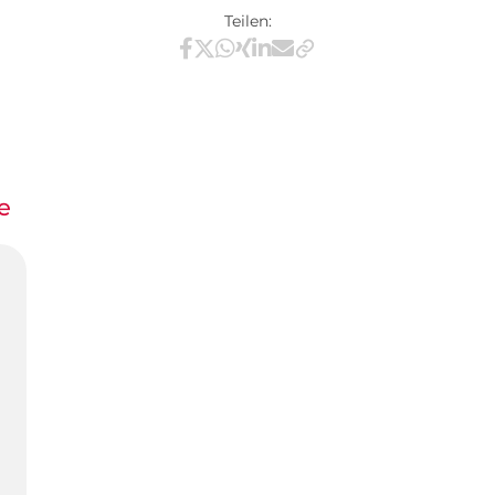
Teilen:
Teilen via Facebook
Teilen via X / Twitter
Teilen via WhatsApp
Teilen via Xing
Teilen via LinkedIn
Teilen via E-Mail
e