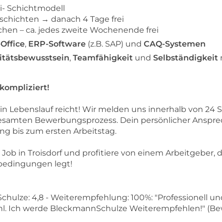
i- Schichtmodell
htschichten → danach 4 Tage frei
chen – ca. jedes zweite Wochenende frei
Office
,
ERP-Software
(z.B. SAP) und
CAQ-Systemen
itätsbewusstsein
,
Teamfähigkeit
und
Selbständigkeit
kompliziert!
in Lebenslauf reicht! Wir melden uns innerhalb von 24 
esamten Bewerbungsprozess. Dein persönlicher Ansprech
ng bis zum ersten Arbeitstag.
 Job in Troisdorf und profitiere von einem Arbeitgeber, d
sbedingungen legt!
ulze: 4,8 - Weiterempfehlung: 100%: "Professionell un
. Ich werde BleckmannSchulze Weiterempfehlen!" (Bew