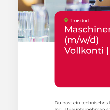
Troisdorf
Maschine
(m/w/d)
Vollkonti 
Du hast ein technisches 
Industrieunternehmen so 