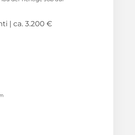
i | ca. 3.200 €
em