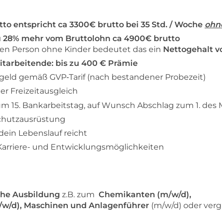
tto entspricht ca 3300€ brutto bei 35 Std. / Woche
ohn
u 28% mehr vom Bruttolohn ca 4900€ brutto
nden Person ohne Kinder bedeutet das ein
Nettogehalt vo
tarbeitende: bis zu 400 € Prämie
eld gemäß GVP‑Tarif (nach bestandener Probezeit)
r Freizeitausgleich
m 15. Bankarbeitstag, auf Wunsch Abschlag zum 1. des
Schutzausrüstung
dein Lebenslauf reicht
Karriere- und Entwicklungsmöglichkeiten
che Ausbildung
z.B. zum
Chemikanten (m/w/d),
/w/d), Maschinen und Anlagenführer
(m/w/d) oder verg