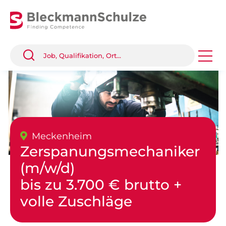
Meckenheim
Zerspanungsmechaniker
(m/w/d)
bis zu 3.700 € brutto +
volle Zuschläge