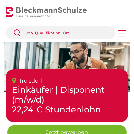
Troisdorf
Einkäufer | Disponent
(m/w/d)
22,24 € Stundenlohn
Jetzt bewerben